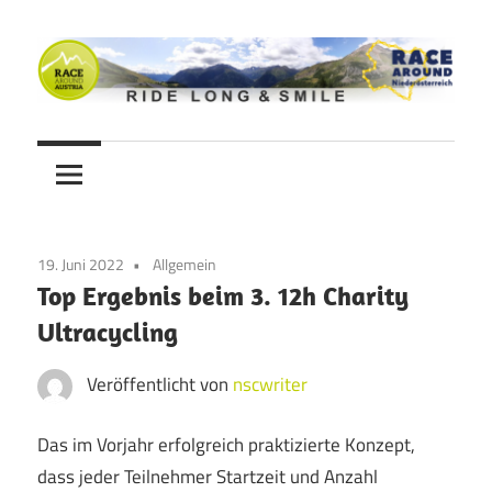
Zum
Inhalt
springen
Ride
Never
long
&
Stop
smile
Cycling
19. Juni 2022
Allgemein
Blog
Top Ergebnis beim 3. 12h Charity
Ultracycling
Veröffentlicht von
nscwriter
Das im Vorjahr erfolgreich praktizierte Konzept,
dass jeder Teilnehmer Startzeit und Anzahl