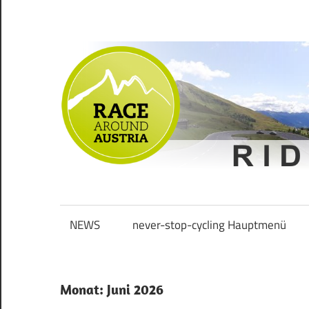
Zum
Inhalt
springen
Ride
Never
long
&
NEWS
never-stop-cycling Hauptmenü
Stop
smile
Cycling
Monat:
Juni 2026