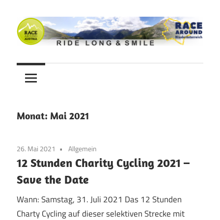
Zum
Inhalt
springen
Ride
Never
long
&
Stop
smile
Cycling
Monat:
Mai 2021
Blog
26. Mai 2021
Allgemein
12 Stunden Charity Cycling 2021 –
Save the Date
Wann: Samstag, 31. Juli 2021 Das 12 Stunden
Charty Cycling auf dieser selektiven Strecke mit