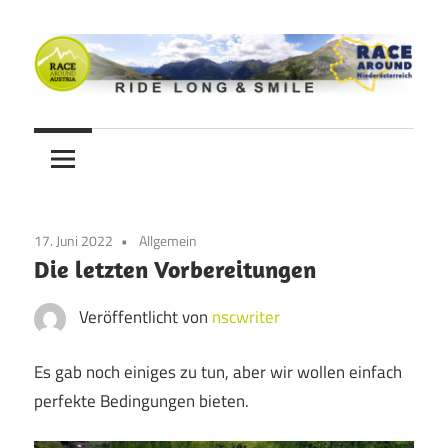
Zum
Inhalt
springen
Ride
Never
long
&
Stop
smile
Cycling
17. Juni 2022
Allgemein
Blog
Die letzten Vorbereitungen
Veröffentlicht von
nscwriter
Es gab noch einiges zu tun, aber wir wollen einfach
perfekte Bedingungen bieten.