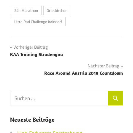
24h Marathon
Grieskirchen
Ultra Rad Challenge Kaindorf
Beitragsnavigation
Vorheriger Beitrag
RAA Training Strudengau
Nächster Beitrag
Race Around Austria 2019 Countdown
Suchen
Suchen
nach:
Neueste Beiträge