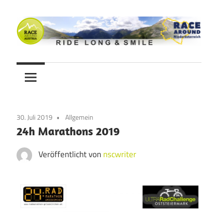
Zum
Inhalt
springen
Ride
Never
long
&
Stop
smile
Cycling
30. Juli 2019
Allgemein
Blog
24h Marathons 2019
Veröffentlicht von
nscwriter