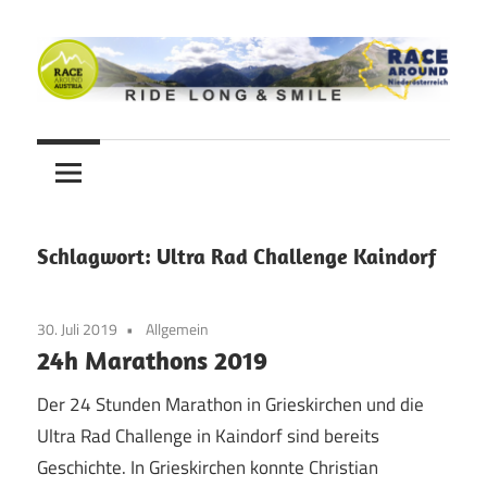
Zum
Inhalt
springen
Ride
Never
long
&
Stop
smile
Cycling
Schlagwort:
Ultra Rad Challenge Kaindorf
Blog
30. Juli 2019
Allgemein
24h Marathons 2019
Der 24 Stunden Marathon in Grieskirchen und die
Ultra Rad Challenge in Kaindorf sind bereits
Geschichte. In Grieskirchen konnte Christian