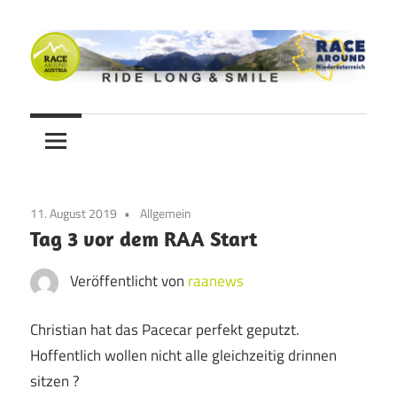
Zum
Inhalt
springen
Ride
Never
long
&
Stop
smile
Cycling
11. August 2019
Allgemein
Blog
Tag 3 vor dem RAA Start
Veröffentlicht von
raanews
Christian hat das Pacecar perfekt geputzt.
Hoffentlich wollen nicht alle gleichzeitig drinnen
sitzen ?