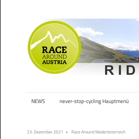
Zum
Inhalt
springen
Ride
Never
long
&
NEWS
never-stop-cycling Hauptmenü
Stop
smile
Cycling
23. Dezember 2021
Race Around Niederösterreich