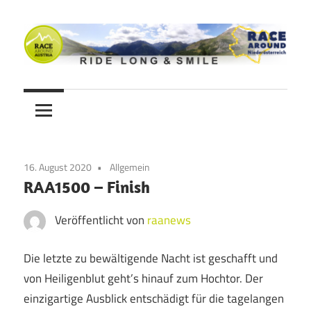
Zum
Inhalt
springen
Ride
Never
long
&
Stop
smile
Cycling
16. August 2020
Allgemein
Blog
RAA1500 – Finish
Veröffentlicht von
raanews
Die letzte zu bewältigende Nacht ist geschafft und
von Heiligenblut geht’s hinauf zum Hochtor. Der
einzigartige Ausblick entschädigt für die tagelangen