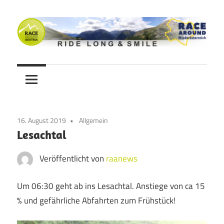
Zum
Inhalt
springen
Ride
Never
long
&
Stop
smile
Cycling
16. August 2019
Allgemein
Blog
Lesachtal
Veröffentlicht von
raanews
Um 06:30 geht ab ins Lesachtal. Anstiege von ca 15
% und gefährliche Abfahrten zum Frühstück!