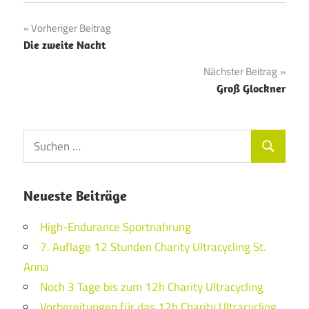
Beitragsnavigation
Vorheriger Beitrag
Die zweite Nacht
Nächster Beitrag
Groß Glockner
Suchen
Suchen
nach:
Neueste Beiträge
High-Endurance Sportnahrung
7. Auflage 12 Stunden Charity Ultracycling St.
Anna
Noch 3 Tage bis zum 12h Charity Ultracycling
Vorbereitungen für das 12h Charity Ultracycling