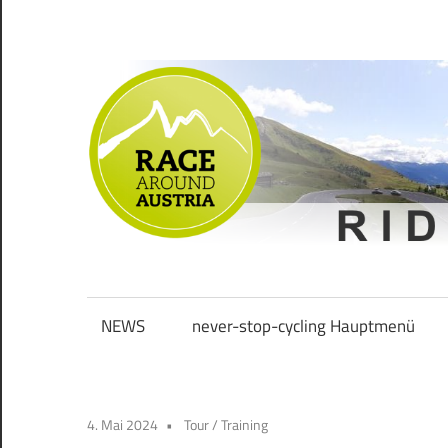
Zum
Inhalt
springen
Ride
Never
long
&
NEWS
never-stop-cycling Hauptmenü
Stop
smile
Cycling
4. Mai 2024
Tour
/
Training