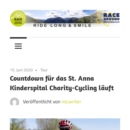
Zum
Inhalt
springen
Ride
Never
long
&
Stop
smile
Cycling
15. Juni 2020
Tour
Blog
Countdown für das St. Anna
Kinderspital Charity-Cycling läuft
Veröffentlicht von
nscwriter