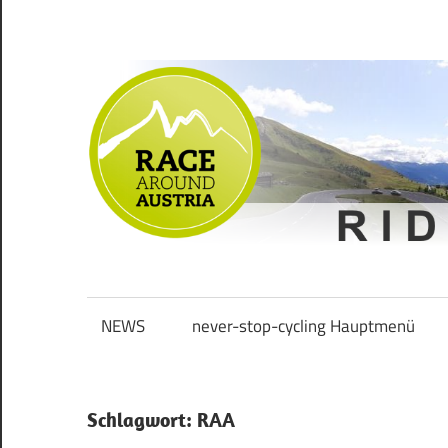
Zum
Inhalt
springen
Ride
Never
long
&
NEWS
never-stop-cycling Hauptmenü
Stop
smile
Cycling
Schlagwort:
RAA